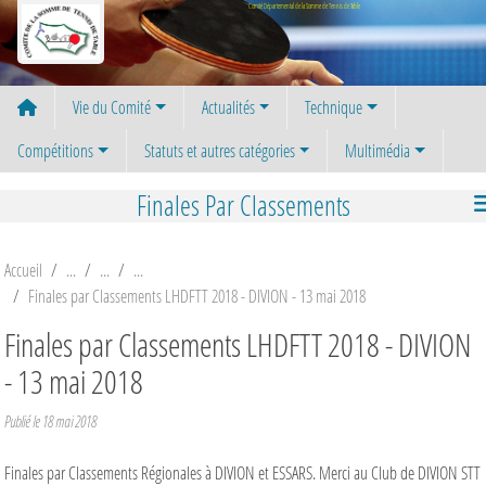
Panneau de gestion des cookies
Comité Départemental de la Somme de Tennis de Table
Vie du Comité
Actualités
Technique
Compétitions
Statuts et autres catégories
Multimédia
Finales Par Classements
Accueil
Finales par Classements LHDFTT 2018 - DIVION - 13 mai 2018
Finales par Classements LHDFTT 2018 - DIVION
- 13 mai 2018
Publié le
18 mai 2018
Finales par Classements Régionales à DIVION et ESSARS. Merci au Club de DIVION STT