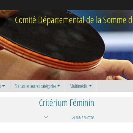
Comité Départemental de la Somme de
s
Statuts et autres catégories
Multimédia
Critérium Féminin
N
ALBUMS PHOTOS