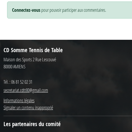
Connectez-vous
pour pouvoir participer aux commentaires.
CD Somme Tennis de Table
Maison des Sports 2 Rue Lescouvé
80000
AMIENS
Tél. :
06 81 52 02 31
secretariat.cdtt80@gmail.com
Informations légales
Signaler un contenu inapproprié
Les partenaires du comité