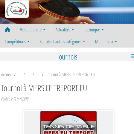
Panneau de gestion des cookies
Comité Départemental de la Somme de Tennis de Table
Vie du Comité
Actualités
Technique
Compétitions
Statuts et autres catégories
Multimédia
Tournois
Accueil
Tournoi à MERS LE TREPORT EU
Tournoi à MERS LE TREPORT EU
Publiée le
12 avril 2018