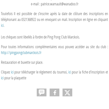
e-mail : patrice.warnault@wanadoo.fr
Toutefois Il est possible de s’inscrire après la date de clôture des inscriptions en
téléphonant au 0321368922 ou en envoyant un mail. Inscription en ligne en cliquant
ici
.
Les chèques sont libellés à l’ordre de Ping Pong Club Marckois.
Pour toutes informations complémentaires vous pouvez accéder au site du club :
http://pingpongclubmarckois.fr
Restauration et buvette sur place.
Cliquez
ici
pour télécharger le règlement du tournoi,
ici
pour la fiche d'inscription et
ici
pour la plaquette