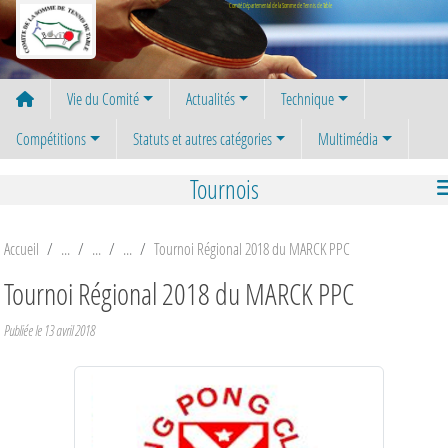
Panneau de gestion des cookies
Comité Départemental de la Somme de Tennis de Table
Vie du Comité
Actualités
Technique
Compétitions
Statuts et autres catégories
Multimédia
Tournois
Accueil
Tournoi Régional 2018 du MARCK PPC
Tournoi Régional 2018 du MARCK PPC
Publiée le
13 avril 2018