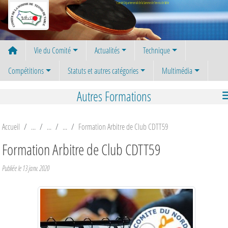
Panneau de gestion des cookies
Comité Départemental de la Somme de Tennis de Table
Vie du Comité
Actualités
Technique
Compétitions
Statuts et autres catégories
Multimédia
Autres Formations
Accueil
Formation Arbitre de Club CDTT59
Formation Arbitre de Club CDTT59
Publiée le
13 janv. 2020