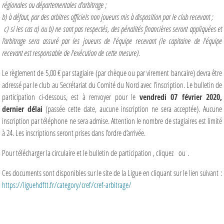
régionales ou départementales d'arbitrage ;
b) à défaut, par des arbitres officiels non joueurs mis à disposition par le club recevant ;
c) si les cas a) ou b) ne sont pas respectés, des pénalités financières seront appliquées et
l’arbitrage sera assuré par les joueurs de l'équipe recevant (le capitaine de l'équipe
recevant est responsable de l'exécution de cette mesure).
Le règlement de 5,00 € par stagiaire (par chèque ou par virement bancaire) devra être
adressé par le club au Secrétariat du Comité du Nord avec l’inscription. Le bulletin de
participation ci-dessous, est à renvoyer pour le
vendredi 07 février 2020,
dernier délai
(passée cette date, aucune inscription ne sera acceptée). Aucune
inscription par téléphone ne sera admise. Attention le nombre de stagiaires est limité
à 24. Les inscriptions seront prises dans l’ordre d’arrivée
.
Pour télécharger la circulaire et le bulletin de participation , cliquez
ou
.
Ces documents sont disponibles sur le site de la Ligue en cliquant sur le lien suivant :
https://liguehdftt.fr/category/cref/cref-arbitrage/