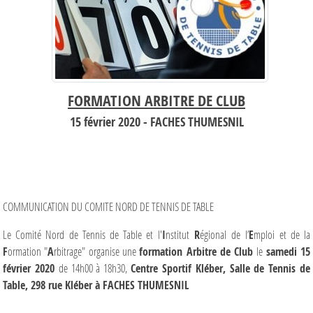
FORMATION ARBITRE DE CLUB
15 février 2020 - FACHES THUMESNIL
COMMUNICATION DU COMITE NORD DE TENNIS DE TABLE
Le Comité Nord de Tennis de Table et
l'
I
nstitut
R
égional
de
l’
E
mploi et de la
F
ormation "
A
rbitrage"
organise une
formation Arbitre de Club
le
samedi 15
février 2020
de 14h00 à 18h30,
Centre Sportif Kléber, Salle de Tennis de
Table, 298 rue Kléber à FACHES THUMESNIL