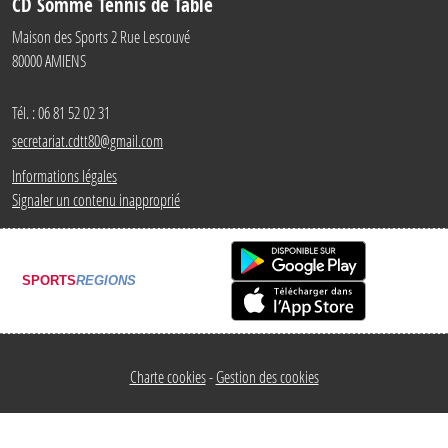
CD Somme Tennis de Table
Maison des Sports 2 Rue Lescouvé
80000
AMIENS
Tél. :
06 81 52 02 31
secretariat.cdtt80@gmail.com
Informations légales
Signaler un contenu inapproprié
SPORTS
REGIONS
Charte cookies
Gestion des cookies