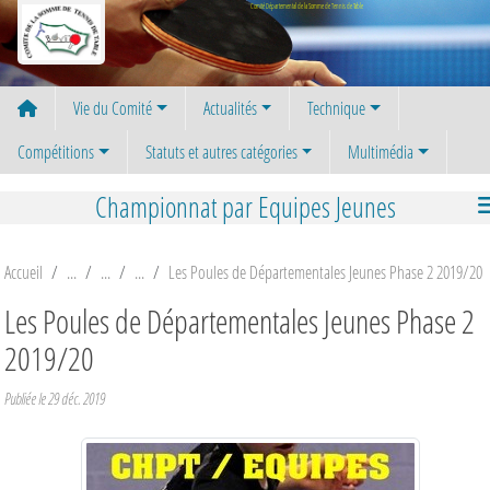
Panneau de gestion des cookies
Comité Départemental de la Somme de Tennis de Table
Vie du Comité
Actualités
Technique
Compétitions
Statuts et autres catégories
Multimédia
Championnat par Equipes Jeunes
Accueil
Les Poules de Départementales Jeunes Phase 2 2019/20
Les Poules de Départementales Jeunes Phase 2
2019/20
Publiée le
29 déc. 2019