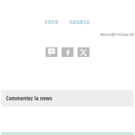
D1A
D1B
D2A
D2B
D2C
Article modifié le 07 janvier 2020
Commentez la news