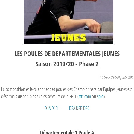
LES POULES DE DEPARTEMENTALES JEUNES
Saison 2019/20 - Phase 2
Article modifié le 07 janvier 2020
La composition et le calendrier des poules des Championnats par Equipes Jeunes est
désormais disponibles sur les serveurs de la FFTT (
fftt.com
ou
spid
).
D1A
D1B
D2A
D2B
D2C
Départementale 1 Poule A