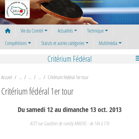
Panneau de gestion des cookies
Comité Départemental de la Somme de Tennis de Table
Vie du Comité
Actualités
Technique
Compétitions
Statuts et autres catégories
Multimédia
Critérium Fédéral
Accueil
Critérium fédéral 1er tour
Critérium fédéral 1er tour
Du
samedi
12
au
dimanche
13
oct.
2013
ASTT rue Gaulthier de rumilly
AMIENS
- de 14h à 17h