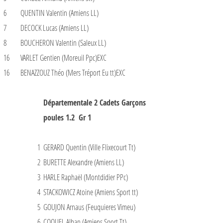
6
QUENTIN Valentin (Amiens LL)
7
DECOCK Lucas (Amiens LL)
8
BOUCHERON Valentin (Saleux LL)
16
VARLET Gentien (Moreuil Ppc)EXC
16
BENAZZOUZ Théo (Mers Tréport Eu tt)EXC
Départementale 2 Cadets Garçons
poules 1.2 Gr 1
1
GERARD Quentin (Ville Flixecourt Tt)
2
BURETTE Alexandre (Amiens LL)
3
HARLE Raphaël (Montdidier PPc)
4
STACKOWICZ Atoine (Amiens Sport tt)
5
GOUJON Arnaus (Feuquieres Vimeu)
6
COQUEL Alban (Amiens Sport Tt)