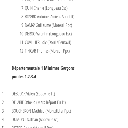
7
QUIN Charlie (Longueau Esc)
8
BOYARD Antoine (Amiens Sport tt)
9
DAMAY Guillaume (Moreuil Ppc)
10
DEROO Valentin (Longueau Esc)
11
CUVILLIER Loïc (Doull/Bernavil)
12
FINGAR Thomas (Moreuil Ppc)
Départementale 1 Minimes Garçons
poules 1.2.3.4
1
DEBLOCK Vivien (Eppeville Tt)
2
DELABIE Othello (Mers Tréport Eu Tt)
3
BOUCHERON Mathieu (Montdidier Ppc)
4
DUMONT Nathan (Abbeville Ac)
5
BATARD Robin (Moreuil Ppc)