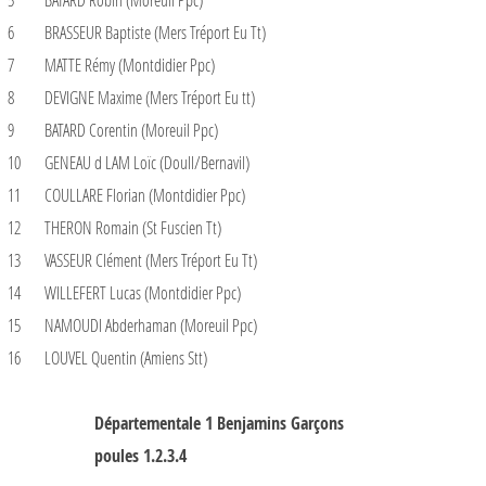
6
BRASSEUR Baptiste (Mers Tréport Eu Tt)
7
MATTE Rémy (Montdidier Ppc)
8
DEVIGNE Maxime (Mers Tréport Eu tt)
9
BATARD Corentin (Moreuil Ppc)
10
GENEAU d LAM Loïc (Doull/Bernavil)
11
COULLARE Florian (Montdidier Ppc)
12
THERON Romain (St Fuscien Tt)
13
VASSEUR Clément (Mers Tréport Eu Tt)
14
WILLEFERT Lucas (Montdidier Ppc)
15
NAMOUDI Abderhaman (Moreuil Ppc)
16
LOUVEL Quentin (Amiens Stt)
Départementale 1 Benjamins Garçons
poules 1.2.3.4