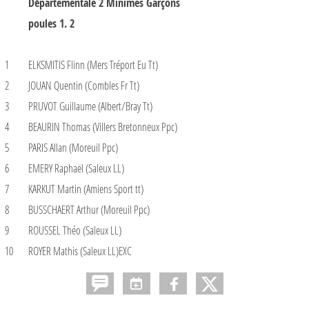
Départementale 2 Minimes Garçons
poules 1. 2
1
ELKSMITIS Flinn (Mers Tréport Eu Tt)
2
JOUAN Quentin (Combles Fr Tt)
3
PRUVOT Guillaume (Albert/Bray Tt)
4
BEAURIN Thomas (Villers Bretonneux Ppc)
5
PARIS Allan (Moreuil Ppc)
6
EMERY Raphaël (Saleux LL)
7
KARKUT Martin (Amiens Sport tt)
8
BUSSCHAERT Arthur (Moreuil Ppc)
9
ROUSSEL Théo (Saleux LL)
10
ROYER Mathis (Saleux LL)EXC