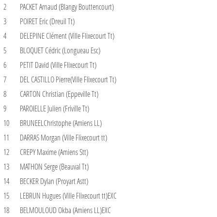
2
PACKET Arnaud (Blangy Bouttencourt)
3
POIRET Eric (Dreuil Tt)
4
DELEPINE Clément (Ville Flixecourt Tt)
5
BLOQUET Cédric (Longueau Esc)
6
PETIT David (Ville Flixecourt Tt)
7
DEL CASTILLO Pierre(Ville Flixecourt Tt)
8
CARTON Christian (Eppeville Tt)
9
PAROIELLE Julien (Friville Tt)
10
BRUNEELChristophe (Amiens LL)
11
DARRAS Morgan (Ville Flixecourt tt)
12
CREPY Maxime (Amiens Stt)
13
MATHON Serge (Beauval Tt)
14
BECKER Dylan (Proyart Astt)
15
LEBRUN Hugues (Ville Flixecourt tt)EXC
18
BELMOULOUD Okba (Amiens LL)EXC