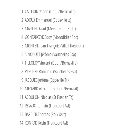
1
CAILLOIN Yoann (Doull/Bernaville)
2
ADOUX Emmanuel (Eppeville tt)
3
MARTIN David (Mers Tréport Eu tt)
4
GONTARCZYK Eddy (Montdidier Ppc)
5
MONTEIL Jean-François (Ville Flixecourt)
6
SINOQUET Jérôme (Vauchelles Ssp)
7
TILLOLOY Vincent (Doull/Bernaville)
8
PESCHKE Romuald (Vauchelles Ssp)
9
JACQUES Jérôme (Eppeville Tt)
10
MENARD Alexandre (Doull/Bernavil)
11
ACOULON Nicolas (St Fuscien Tt)
12
REVAUX Romain (Flaucourt Asl)
13
BARBIER Thomas (Poix Ustt)
14
KONRAD Kévin (Flaucourt Asl)