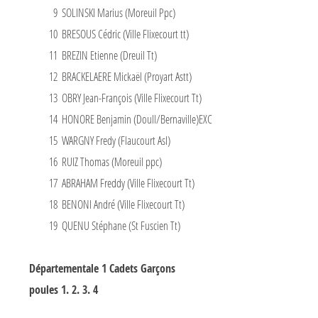
9
SOLINSKI Marius (Moreuil Ppc)
10
BRESOUS Cédric (Ville Flixecourt tt)
11
BREZIN Etienne (Dreuil Tt)
12
BRACKELAERE Mickaël (Proyart Astt)
13
OBRY Jean-François (Ville Flixecourt Tt)
14
HONORE Benjamin (Doull/Bernaville)EXC
15
WARGNY Fredy (Flaucourt Asl)
16
RUIZ Thomas (Moreuil ppc)
17
ABRAHAM Freddy (Ville Flixecourt Tt)
18
BENONI André (Ville Flixecourt Tt)
19
QUENU Stéphane (St Fuscien Tt)
Départementale 1 Cadets Garçons
poules 1. 2. 3. 4