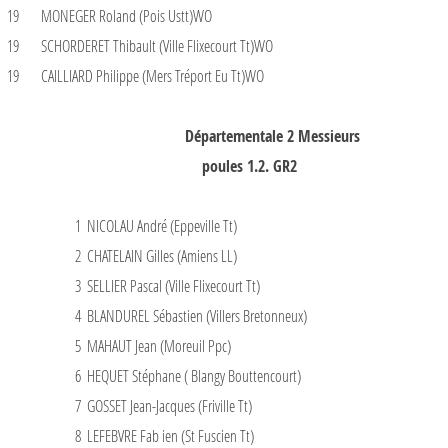
19
MONEGER Roland (Pois Ustt)WO
19
SCHORDERET Thibault (Ville Flixecourt Tt)WO
19
CAILLIARD Philippe (Mers Tréport Eu Tt)WO
Départementale 2 Messieurs
poules 1.2. GR2
1
NICOLAU André (Eppeville Tt)
2
CHATELAIN Gilles (Amiens LL)
3
SELLIER Pascal (Ville Flixecourt Tt)
4
BLANDUREL Sébastien (Villers Bretonneux)
5
MAHAUT Jean (Moreuil Ppc)
6
HEQUET Stéphane ( Blangy Bouttencourt)
7
GOSSET Jean-Jacques (Friville Tt)
8
LEFEBVRE Fab ien (St Fuscien Tt)