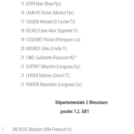
15
DOISY Marc (Roye Ppc)
16
LAGACHE Florian (Moreuil Ppc)
17
GOUJON Mickaël (St Fuscien Tt)
18
DELVILLE Jean-Marc (Eppeville Tt)
19
COQUERET Florian (Pierrepont s/a)
20
MEURICE Gilles (Friville Tt)
21
CAVEL Guillaume (Flaucourt ASL°
21
DUPONT Sébastien (Longueau Esc)
21
LEROUX Mathieu (Dreuil TT)
21
PORTIER Maximilien (Longueau Esc)
Départementale 2 Messieurs
poules 1.2. GR1
1
DACHEUX Sébastien (Ville Flixecourt tt)