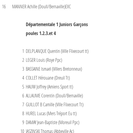
16
MANNER Achille (Doull/Bernaville)EXC
Départementale 1 Juniors Garçons
poules 1.2.3.et 4
1
DELPLANQUE Quentin (Ville Flixecourt tt)
2
LEGER Louis (Roye Ppc)
3
BASSAINE Ismaël (Villers Bretonneux)
4
COLLET Hérouane (Dreuil Tt)
5
HAUW Joffrey (Amiens Sport tt)
6
ALLAUME Corentin (Doull/Bernaville)
7
GUILLOT B Camille (Ville Flixecourt Tt)
8
HUREL Lucas (Mers Tréport Eu tt)
9
DAMAY Jean-Baptiste (Moreuil Ppc)
10
JASZINSKI Thomas (Abbeville Ac)