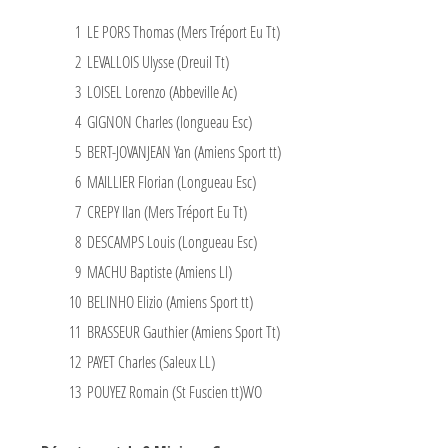
1
LE PORS Thomas (Mers Tréport Eu Tt)
2
LEVALLOIS Ulysse (Dreuil Tt)
3
LOISEL Lorenzo (Abbeville Ac)
4
GIGNON Charles (longueau Esc)
5
BERT-JOVANJEAN Yan (Amiens Sport tt)
6
MAILLIER Florian (Longueau Esc)
7
CREPY Ilan (Mers Tréport Eu Tt)
8
DESCAMPS Louis (Longueau Esc)
9
MACHU Baptiste (Amiens Ll)
10
BELINHO Elizio (Amiens Sport tt)
11
BRASSEUR Gauthier (Amiens Sport Tt)
12
PAYET Charles (Saleux LL)
13
POUYEZ Romain (St Fuscien tt)WO