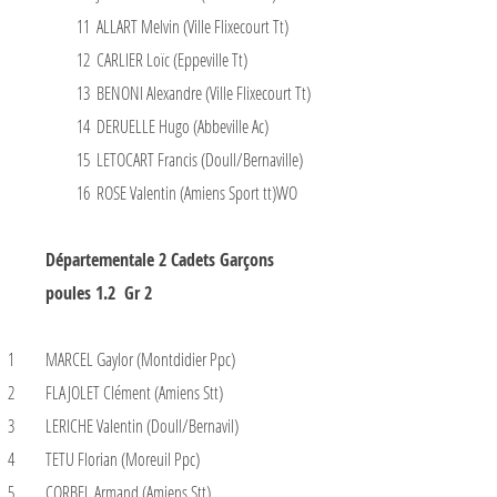
11
ALLART Melvin (Ville Flixecourt Tt)
12
CARLIER Loïc (Eppeville Tt)
13
BENONI Alexandre (Ville Flixecourt Tt)
14
DERUELLE Hugo (Abbeville Ac)
15
LETOCART Francis (Doull/Bernaville)
16
ROSE Valentin (Amiens Sport tt)WO
Départementale 2 Cadets Garçons
poules 1.2 Gr 2
1
MARCEL Gaylor (Montdidier Ppc)
2
FLAJOLET Clément (Amiens Stt)
3
LERICHE Valentin (Doull/Bernavil)
4
TETU Florian (Moreuil Ppc)
5
CORBEL Armand (Amiens Stt)