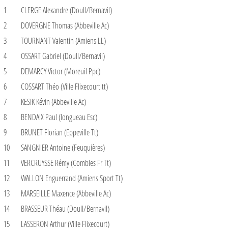
1
CLERGE Alexandre (Doull/Bernavil)
2
DOVERGNE Thomas (Abbeville Ac)
3
TOURNANT Valentin (Amiens LL)
4
OSSART Gabriel (Doull/Bernavil)
5
DEMARCY Victor (Moreuil Ppc)
6
COSSART Théo (Ville Flixecourt tt)
7
KESIK Kévin (Abbeville Ac)
8
BENDAIX Paul (longueau Esc)
9
BRUNET Florian (Eppeville Tt)
10
SANGNIER Antoine (Feuquières)
11
VERCRUYSSE Rémy (Combles Fr Tt)
12
WALLON Enguerrand (Amiens Sport Tt)
13
MARSEILLE Maxence (Abbeville Ac)
14
BRASSEUR Théau (Doull/Bernavil)
15
LASSERON Arthur (Ville Flixecourt)