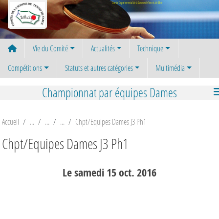
Panneau de gestion des cookies
Comité Départemental de la Somme de Tennis de Table
Vie du Comité
Actualités
Technique
Compétitions
Statuts et autres catégories
Multimédia
Championnat par équipes Dames
Accueil
Chpt/Equipes Dames J3 Ph1
Chpt/Equipes Dames J3 Ph1
Le
samedi
15
oct.
2016