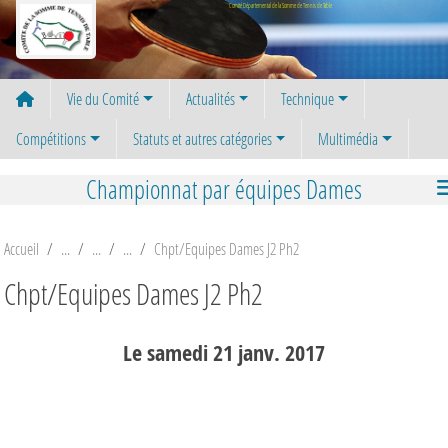
Panneau de gestion des cookies
Comité Départemental de la Somme de Tennis de Table
Vie du Comité
Actualités
Technique
Compétitions
Statuts et autres catégories
Multimédia
Championnat par équipes Dames
Accueil
Chpt/Equipes Dames J2 Ph2
Chpt/Equipes Dames J2 Ph2
Le
samedi
21
janv.
2017