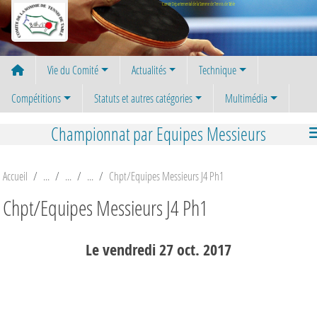
Panneau de gestion des cookies
Comité Départemental de la Somme de Tennis de Table
Vie du Comité
Actualités
Technique
Compétitions
Statuts et autres catégories
Multimédia
Championnat par Equipes Messieurs
Accueil
Chpt/Equipes Messieurs J4 Ph1
Chpt/Equipes Messieurs J4 Ph1
Le
vendredi
27
oct.
2017