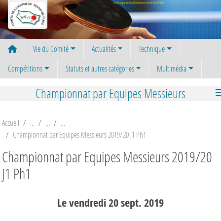
Panneau de gestion des cookies
Comité Départemental de la Somme de Tennis de Table
Vie du Comité
Actualités
Technique
Compétitions
Statuts et autres catégories
Multimédia
Championnat par Equipes Messieurs
Accueil
Championnat par Equipes Messieurs 2019/20 J1 Ph1
Championnat par Equipes Messieurs 2019/20
J1 Ph1
Le
vendredi
20
sept.
2019