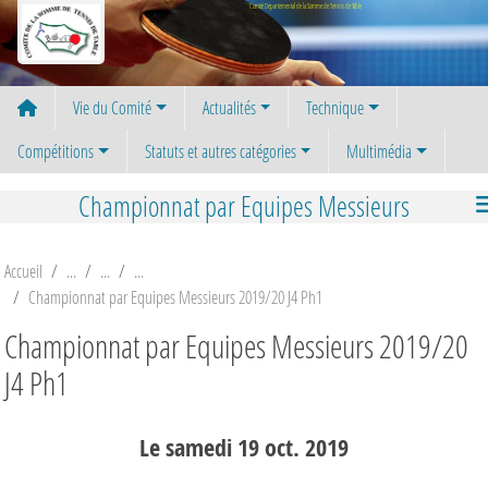
Panneau de gestion des cookies
Comité Départemental de la Somme de Tennis de Table
Vie du Comité
Actualités
Technique
Compétitions
Statuts et autres catégories
Multimédia
Championnat par Equipes Messieurs
Accueil
Championnat par Equipes Messieurs 2019/20 J4 Ph1
Championnat par Equipes Messieurs 2019/20
J4 Ph1
Le
samedi
19
oct.
2019