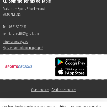
CD Somme Tennis de Table
Maison des Sports 2 Rue Lescouvé
80000
AMIENS
Tél. :
06 81 52 02 31
secretariat.cdtt80@gmail.com
Informations légales
Signaler un contenu inapproprié
SPORTS
REGIONS
Charte cookies
Gestion des cookies
Ce site utilise des cookies et vous donne le contrôle sur ceux que vous souhaitez