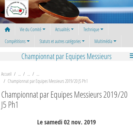
Panneau de gestion des cookies
Comité Départemental de la Somme de Tennis de Table
Vie du Comité
Actualités
Technique
Compétitions
Statuts et autres catégories
Multimédia
Championnat par Equipes Messieurs
Accueil
Championnat par Equipes Messieurs 2019/20 J5 Ph1
Championnat par Equipes Messieurs 2019/20
J5 Ph1
Le
samedi
02
nov.
2019