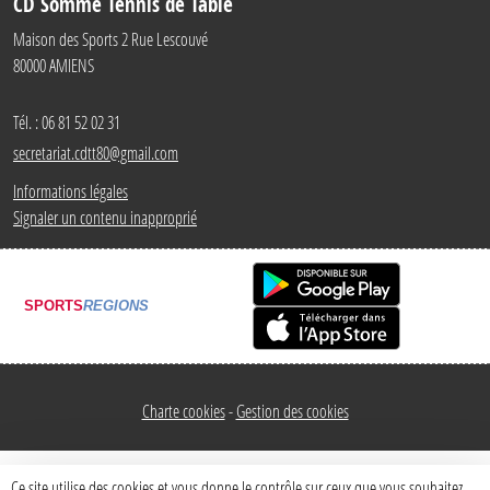
CD Somme Tennis de Table
Maison des Sports 2 Rue Lescouvé
80000
AMIENS
Tél. :
06 81 52 02 31
secretariat.cdtt80@gmail.com
Informations légales
Signaler un contenu inapproprié
SPORTS
REGIONS
Charte cookies
Gestion des cookies
Ce site utilise des cookies et vous donne le contrôle sur ceux que vous souhaitez