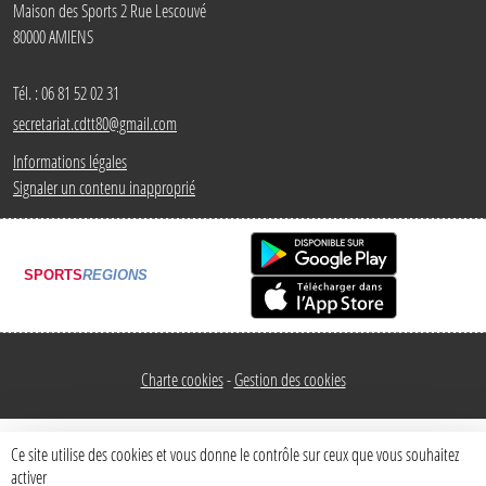
Maison des Sports 2 Rue Lescouvé
80000
AMIENS
Tél. :
06 81 52 02 31
secretariat.cdtt80@gmail.com
Informations légales
Signaler un contenu inapproprié
SPORTS
REGIONS
Charte cookies
Gestion des cookies
Ce site utilise des cookies et vous donne le contrôle sur ceux que vous souhaitez
activer