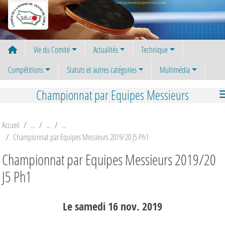
Panneau de gestion des cookies
Comité Départemental de la Somme de Tennis de Table
Vie du Comité
Actualités
Technique
Compétitions
Statuts et autres catégories
Multimédia
Championnat par Equipes Messieurs
Accueil
Championnat par Equipes Messieurs 2019/20 J5 Ph1
Championnat par Equipes Messieurs 2019/20
J5 Ph1
Le
samedi
16
nov.
2019