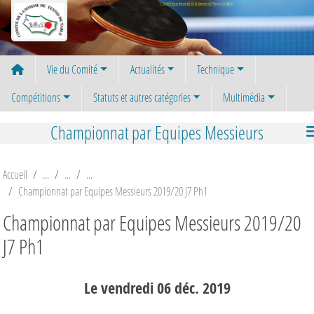
Panneau de gestion des cookies
Comité Départemental de la Somme de Tennis de Table
Vie du Comité
Actualités
Technique
Compétitions
Statuts et autres catégories
Multimédia
Championnat par Equipes Messieurs
Accueil
Championnat par Equipes Messieurs 2019/20 J7 Ph1
Championnat par Equipes Messieurs 2019/20
J7 Ph1
Le
vendredi
06
déc.
2019