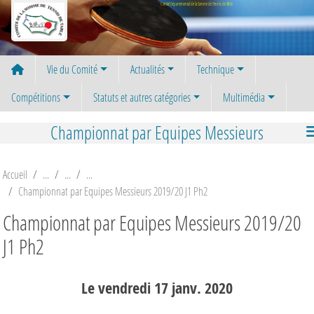
Panneau de gestion des cookies
Comité Départemental de la Somme de Tennis de Table
Vie du Comité
Actualités
Technique
Compétitions
Statuts et autres catégories
Multimédia
Championnat par Equipes Messieurs
Accueil
Championnat par Equipes Messieurs 2019/20 J1 Ph2
Championnat par Equipes Messieurs 2019/20
J1 Ph2
Le
vendredi
17
janv.
2020