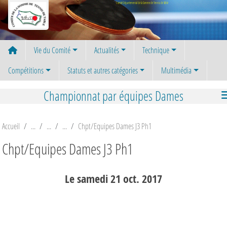
Panneau de gestion des cookies
Comité Départemental de la Somme de Tennis de Table
Vie du Comité
Actualités
Technique
Compétitions
Statuts et autres catégories
Multimédia
Championnat par équipes Dames
Accueil
Chpt/Equipes Dames J3 Ph1
Chpt/Equipes Dames J3 Ph1
Le
samedi
21
oct.
2017