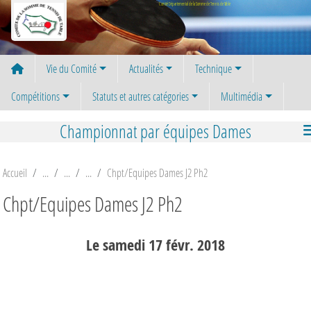
Panneau de gestion des cookies
Comité Départemental de la Somme de Tennis de Table
Vie du Comité
Actualités
Technique
Compétitions
Statuts et autres catégories
Multimédia
Championnat par équipes Dames
Accueil
Chpt/Equipes Dames J2 Ph2
Chpt/Equipes Dames J2 Ph2
Le
samedi
17
févr.
2018