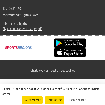
Tél. :
06 81 52 02 31
secretariat.cdtt80@gmail.com
Informations légales
Signaler un contenu inapproprié
SPORTS
REGIONS
Charte cookies
Gestion des cookies
Ce site utilise des cookies et vous donne le contrôle sur ceux que vous souhaitez
activer
Tout accepter
Tout refuser
Personnaliser
Envie de participer ?
Connexion