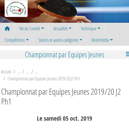
Panneau de gestion des cookies
Comité Départemental de la Somme de Tennis de Table
Vie du Comité
Actualités
Technique
Compétitions
Statuts et autres catégories
Multimédia
Championnat par Equipes Jeunes
Accueil
Championnat par Equipes Jeunes 2019/20 J2 Ph1
Championnat par Equipes Jeunes 2019/20 J2
Ph1
Le
samedi
05
oct.
2019