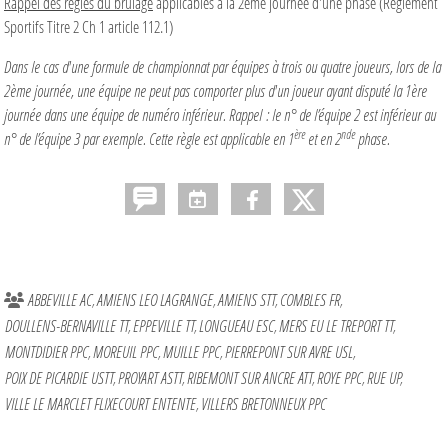
Rappel des règles du brûlage
applicables à la 2ème journée d'une phase (Règlement
Sportifs Titre 2 Ch 1 article 112.1)
Dans le cas d'une formule de championnat par équipes à trois ou quatre joueurs, lors de la
2ème journée, une équipe ne peut pas comporter plus d'un joueur ayant disputé la 1ère
journée dans une équipe de numéro inférieur. Rappel : le n° de l’équipe 2 est inférieur au
ère
nde
n° de l’équipe 3 par exemple. Cette règle est applicable en 1
et en 2
phase.
ABBEVILLE AC
AMIENS LEO LAGRANGE
AMIENS STT
COMBLES FR
DOULLENS-BERNAVILLE TT
EPPEVILLE TT
LONGUEAU ESC
MERS EU LE TREPORT TT
MONTDIDIER PPC
MOREUIL PPC
MUILLE PPC
PIERREPONT SUR AVRE USL
POIX DE PICARDIE USTT
PROYART ASTT
RIBEMONT SUR ANCRE ATT
ROYE PPC
RUE UP
VILLE LE MARCLET FLIXECOURT ENTENTE
VILLERS BRETONNEUX PPC