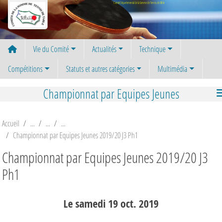
Panneau de gestion des cookies
Comité Départemental de la Somme de Tennis de Table
Vie du Comité
Actualités
Technique
Compétitions
Statuts et autres catégories
Multimédia
Championnat par Equipes Jeunes
Accueil
Championnat par Equipes Jeunes 2019/20 J3 Ph1
Championnat par Equipes Jeunes 2019/20 J3
Ph1
Le
samedi
19
oct.
2019