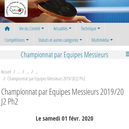
Panneau de gestion des cookies
Comité Départemental de la Somme de Tennis de Table
Vie du Comité
Actualités
Technique
Compétitions
Statuts et autres catégories
Multimédia
Championnat par Equipes Messieurs
Accueil
Championnat par Equipes Messieurs 2019/20 J2 Ph2
Championnat par Equipes Messieurs 2019/20
J2 Ph2
Le
samedi
01
févr.
2020