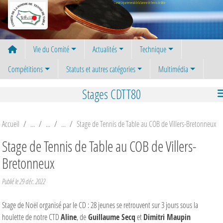
Panneau de gestion des cookies
Comité Départemental de la Somme de Tennis de Table
Vie du Comité
Actualités
Technique
Compétitions
Statuts et autres catégories
Multimédia
Stages CDTT80
Accueil
Stage de Tennis de Table au COB de Villers-Bretonneux
Stage de Tennis de Table au COB de Villers-
Bretonneux
Publié le
29 déc. 2022
Stage de Noël organisé par le CD : 28 jeunes se retrouvent sur 3 jours sous la
houlette de notre CTD
Aline
, de
Guillaume Secq
et
Dimitri Maupin