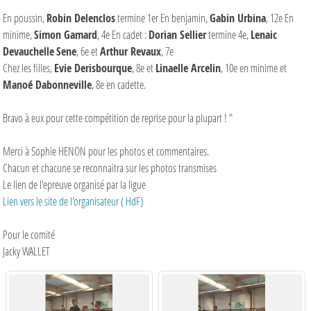
En poussin,
Robin Delenclos
termine 1er En benjamin,
Gabin Urbina
, 12e En
minime,
Simon Gamard
, 4e En cadet :
Dorian Sellier
termine 4e,
Lenaic
Devauchelle
Sene
, 6e et
Arthur Revaux
, 7e
Chez les filles,
Evie Derisbourque
, 8e et
Linaelle Arcelin
, 10e en minime et
Manoé Dabonneville
, 8e en cadette.
Bravo à eux pour cette compétition de reprise pour la plupart ! "
Merci à Sophie HENON pour les photos et commentaires.
Chacun et chacune se reconnaitra sur les photos transmises
Le lien de l'epreuve organisé par la ligue
Lien vers le site de l'organisateur ( HdF)
Pour le comité
Jacky WALLET