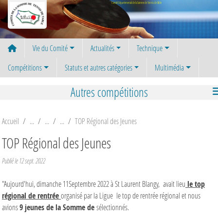
Panneau de gestion des cookies
Comité Départemental de la Somme de Tennis de Table
Vie du Comité
Actualités
Technique
Compétitions
Statuts et autres catégories
Multimédia
Autres compétitions
Accueil
TOP Régional des Jeunes
TOP Régional des Jeunes
Publié le
12 sept. 2022
"Aujourd'hui, dimanche 11Septembre 2022 à St Laurent Blangy, avait lieu
le top
régional de rentrée
organisé par la Ligue le top de rentrée régional et nous
avions
9 jeunes de la Somme de
sélectionnés.