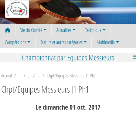
Panneau de gestion des cookies
Comité Départemental de la Somme de Tennis de Table
Vie du Comité
Actualités
Technique
Compétitions
Statuts et autres catégories
Multimédia
Championnat par Equipes Messieurs
Accueil
Chpt/Equipes Messieurs J1 Ph1
Chpt/Equipes Messieurs J1 Ph1
Le
dimanche
01
oct.
2017