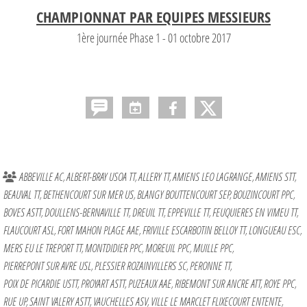
CHAMPIONNAT PAR EQUIPES MESSIEURS
1ère journée Phase 1 - 01 octobre 2017
ABBEVILLE AC
ALBERT-BRAY USOA TT
ALLERY TT
AMIENS LEO LAGRANGE
AMIENS STT
BEAUVAL TT
BETHENCOURT SUR MER US
BLANGY BOUTTENCOURT SEP
BOUZINCOURT PPC
BOVES ASTT
DOULLENS-BERNAVILLE TT
DREUIL TT
EPPEVILLE TT
FEUQUIERES EN VIMEU TT
FLAUCOURT ASL
FORT MAHON PLAGE AAE
FRIVILLE ESCARBOTIN BELLOY TT
LONGUEAU ESC
MERS EU LE TREPORT TT
MONTDIDIER PPC
MOREUIL PPC
MUILLE PPC
PIERREPONT SUR AVRE USL
PLESSIER ROZAINVILLERS SC
PERONNE TT
POIX DE PICARDIE USTT
PROYART ASTT
PUZEAUX AAE
RIBEMONT SUR ANCRE ATT
ROYE PPC
RUE UP
SAINT VALERY ASTT
VAUCHELLES ASV
VILLE LE MARCLET FLIXECOURT ENTENTE