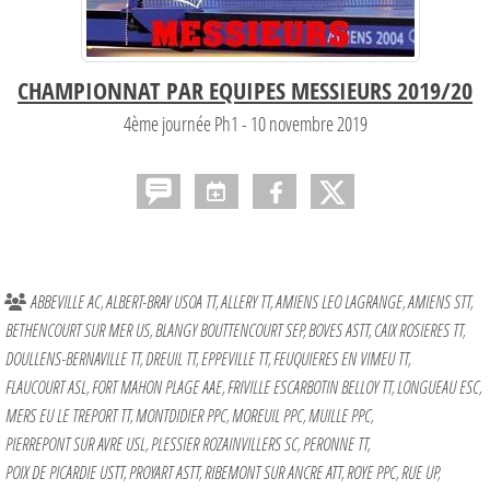
CHAMPIONNAT PAR EQUIPES MESSIEURS 2019/20
4ème journée Ph1 - 10 novembre 2019
ABBEVILLE AC
ALBERT-BRAY USOA TT
ALLERY TT
AMIENS LEO LAGRANGE
AMIENS STT
BETHENCOURT SUR MER US
BLANGY BOUTTENCOURT SEP
BOVES ASTT
CAIX ROSIERES TT
DOULLENS-BERNAVILLE TT
DREUIL TT
EPPEVILLE TT
FEUQUIERES EN VIMEU TT
FLAUCOURT ASL
FORT MAHON PLAGE AAE
FRIVILLE ESCARBOTIN BELLOY TT
LONGUEAU ESC
MERS EU LE TREPORT TT
MONTDIDIER PPC
MOREUIL PPC
MUILLE PPC
PIERREPONT SUR AVRE USL
PLESSIER ROZAINVILLERS SC
PERONNE TT
POIX DE PICARDIE USTT
PROYART ASTT
RIBEMONT SUR ANCRE ATT
ROYE PPC
RUE UP