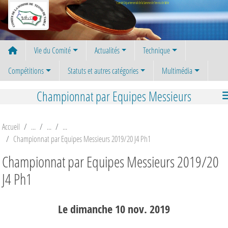
Panneau de gestion des cookies
Comité Départemental de la Somme de Tennis de Table
Vie du Comité
Actualités
Technique
Compétitions
Statuts et autres catégories
Multimédia
Championnat par Equipes Messieurs
Accueil
Championnat par Equipes Messieurs 2019/20 J4 Ph1
Championnat par Equipes Messieurs 2019/20
J4 Ph1
Le
dimanche
10
nov.
2019