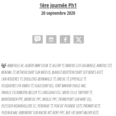
1ère journée Ph1
20 septembre 2020
ABBEVILLE AC
ALBERT-BRAY USOA TT
ALLERY TT
AMIENS LEO LAGRANGE
AMIENS STT
BEAUVAL TT
BETHENCOURT SUR MER US
BLANGY BOUTTENCOURT SEP
BOVES ASTT
CAIX ROSIERES TT
DOULLENS-BERNAVILLE TT
DREUIL TT
EPPEVILLE TT
FEUQUIERES EN VIMEU TT
FLAUCOURT ASL
FORT MAHON PLAGE AAE
FRIVILLE ESCARBOTIN BELLOY TT
LONGUEAU ESC
MERS EU LE TREPORT TT
MONTDIDIER PPC
MOREUIL PPC
MUILLE PPC
PIERREPONT SUR AVRE USL
PLESSIER ROZAINVILLERS SC
PERONNE TT
POIX DE PICARDIE USTT
PROYART ASTT
PUZEAUX AAE
RIBEMONT SUR ANCRE ATT
ROYE PPC
RUE UP
SAINT VALERY ASTT