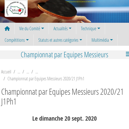
Panneau de gestion des cookies
Comité Départemental de la Somme de Tennis de Table
Vie du Comité
Actualités
Technique
Compétitions
Statuts et autres catégories
Multimédia
Championnat par Equipes Messieurs
Accueil
Championnat par Equipes Messieurs 2020/21 J1Ph1
Championnat par Equipes Messieurs 2020/21
J1Ph1
Le
dimanche
20
sept.
2020